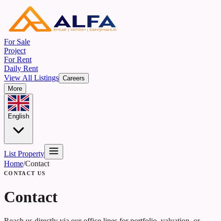
For Sale
Project
For Rent
Daily Rent
View All Listings
Careers
More
English
List Property
Home
/
Contact
CONTACT US
Contact
Reach us directly via our office lines for portfolio, valuation, or