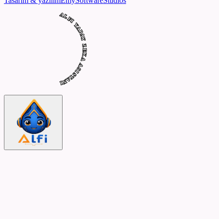
Tasarım & yazılım
Emy
Software
Studios
ALFI YAPAY ZEKA ASISTANI